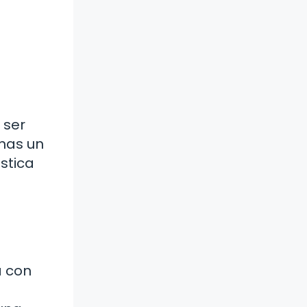
 ser
inas un
stica
a con