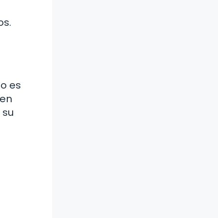
os.
lo es
 en
 su