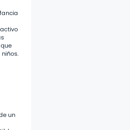
fancia
activo
as
 que
 niños.
 de un