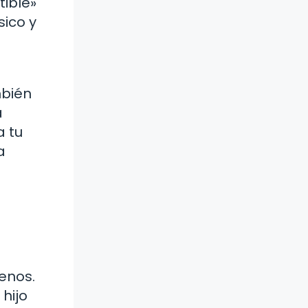
tible»
sico y
mbién
a
a tu
a
enos.
 hijo