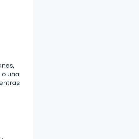
n
ones,
a o una
ientras