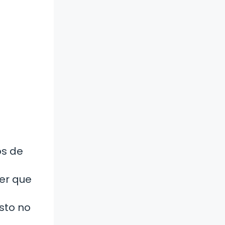
os de
ner que
sto no