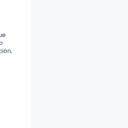
ue
o
ción,