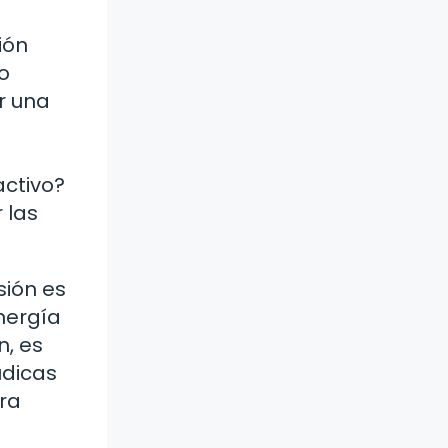
ión
o
r una
activo?
 las
sión es
nergía
n, es
údicas
ra