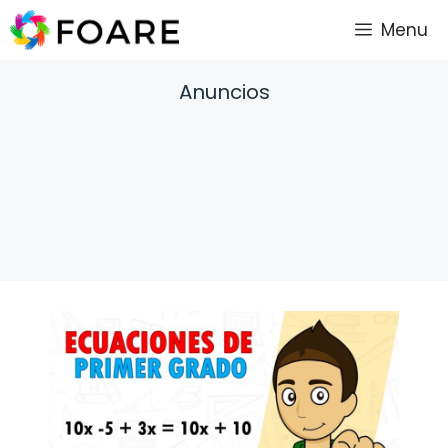
Saltar
Menu
al
contenido
Anuncios