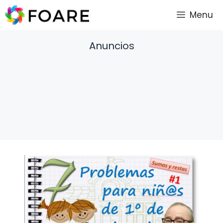
Saltar
Menu
al
contenido
Anuncios