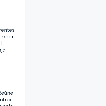
erentes
tampar
l
nja
 Reúne
ntrar.