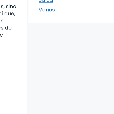
s, sino
Varios
í que,
as
es de
re