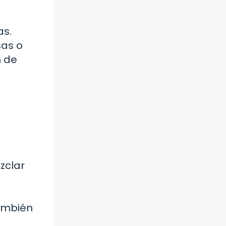
as.
sas o
n de
zclar
también