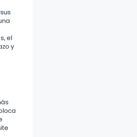
 sus
guna
, el
azo y
más
oloca
e
ite