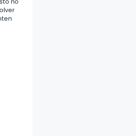
Esto no
olver
nten