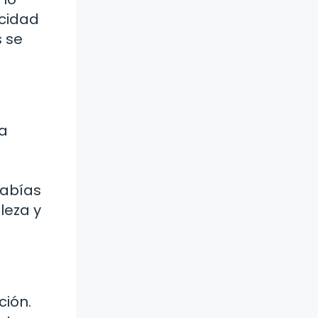
acidad
s se
na
Sabías
leza y
ción.