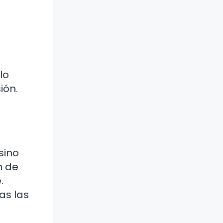
lo
ión.
sino
n de
.
as las