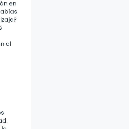
tán en
sabías
izaje?
s
n el
os
ad.
 lo