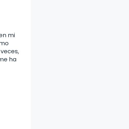
en mi
como
 veces,
 me ha