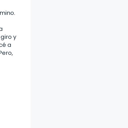
amino.
a
giro y
cé a
Pero,