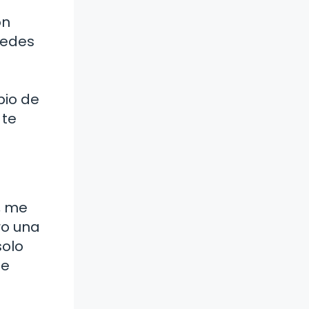
ón
redes
bio de
 te
o, me
ro una
solo
de