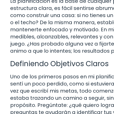
La planificación es la base de cualquier
estructura clara, es fácil sentirse abru
como construir una casa: si no tienes 
o el techo? De la misma manera, establ
mantenerte enfocado y motivado. En mi 
medibles, alcanzables, relevantes y co
juego. ¿Has probado alguna vez a fijart
animo a que lo intentes; los resultados
Definiendo Objetivos Claros
Uno de los primeros pasos en mi planifica
sentí un poco perdido, como si estuvie
vez que escribí mis metas, todo comenzó 
estaba trazando un camino a seguir, s
propósito. Pregúntate: ¿qué quiero logr
preguntas te ayudarán a identificar tu