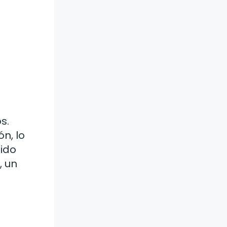
s.
n, lo
tido
, un