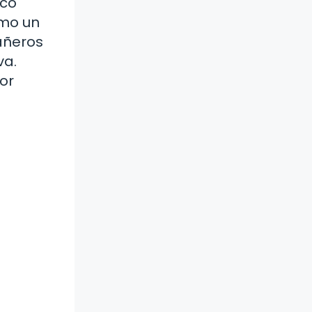
oco
omo un
añeros
va.
or