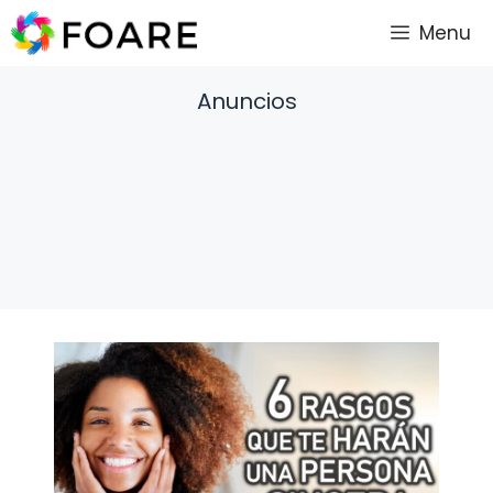
Saltar
Menu
al
contenido
Anuncios