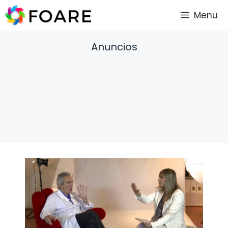
Saltar
Menu
al
contenido
Anuncios