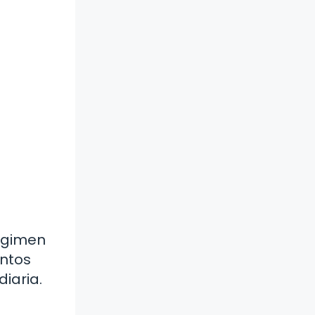
régimen
ántos
diaria.