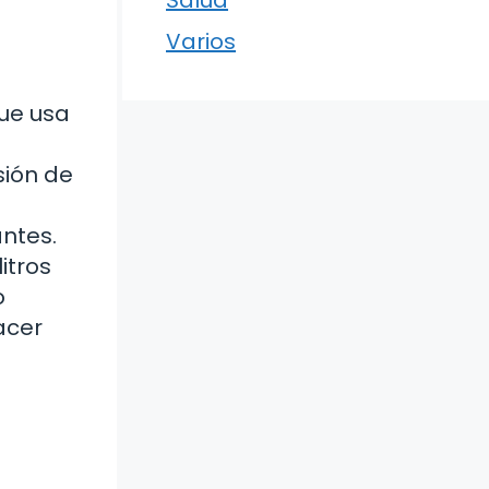
Varios
que usa
sión de
ntes.
itros
o
acer