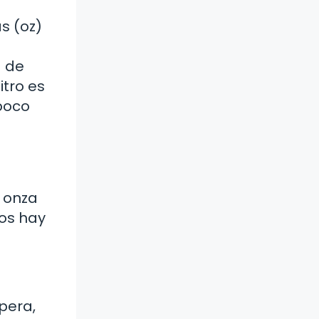
s (oz)
a de
itro es
poco
1 onza
ros hay
spera,