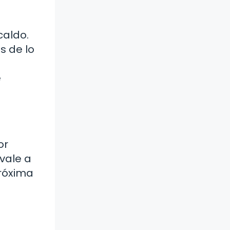
caldo.
s de lo
e
or
vale a
próxima