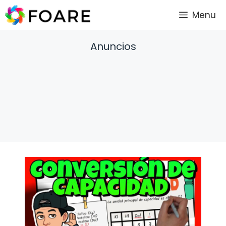
Saltar
Menu
al
contenido
Anuncios