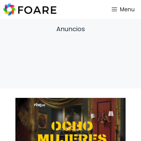
Saltar
Menu
al
contenido
Anuncios