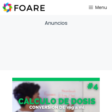
Saltar
Menu
al
contenido
Anuncios