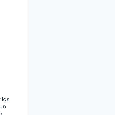
 las
 un
o