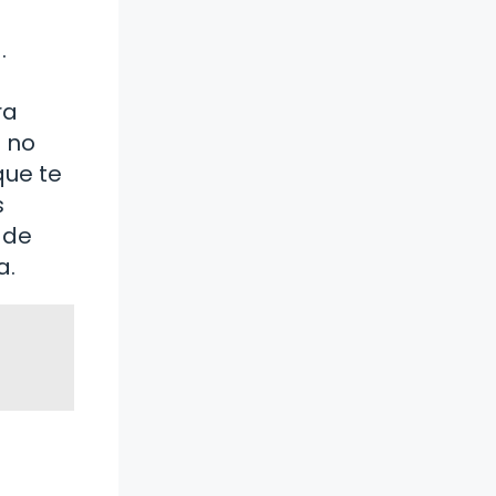
.
ra
e no
que te
s
 de
a.