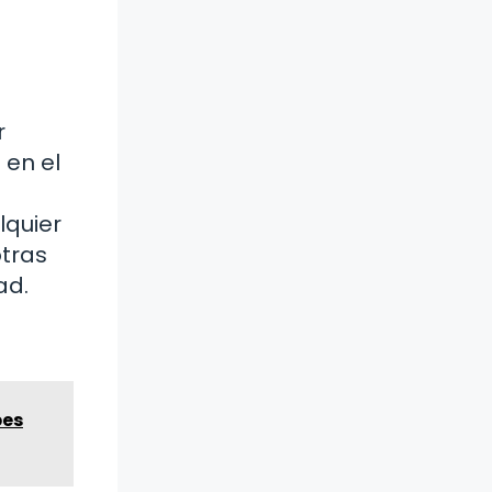
r
 en el
lquier
otras
ad.
bes