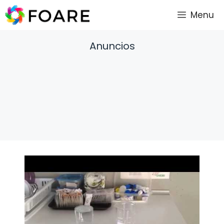
Saltar
Menu
al
contenido
Anuncios