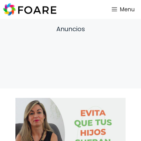
Saltar
Menu
al
contenido
Anuncios